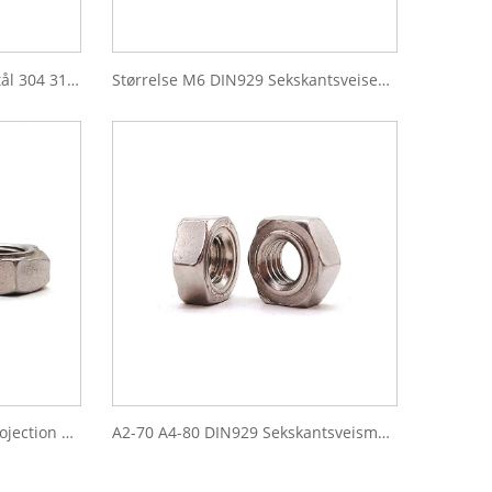
DIN 929 sekskant rustfritt stål 304 316 sveisemuttere
Størrelse M6 DIN929 Sekskantsveisemutter i rustfritt stål
Rustfritt stål Din 929 Hex Projection Weld M6 M6 M20
A2-70 A4-80 DIN929 Sekskantsveismuttere i rustfritt stål