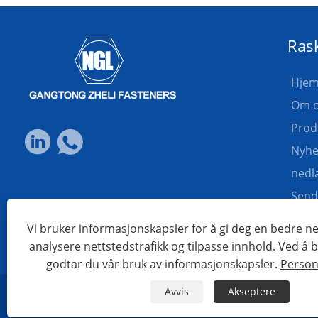
Rask
Hje
Om o
Prod
Nyhe
nedl
Send
Kont
Vi bruker informasjonskapsler for å gi deg en bedre ne
analysere nettstedstrafikk og tilpasse innhold. Ved å
godtar du vår bruk av informasjonskapsler.
Person
Avvis
Akseptere
Links
Sitemap
RSS
XML
Personvernerklæring