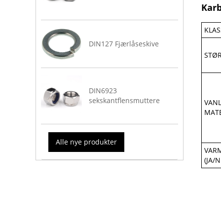
Kar
KLAS
DIN127 Fjærlåseskive
STØR
DIN6923
sekskantflensmuttere
VANL
MATE
Alle nye produkter
VAR
(JA/N