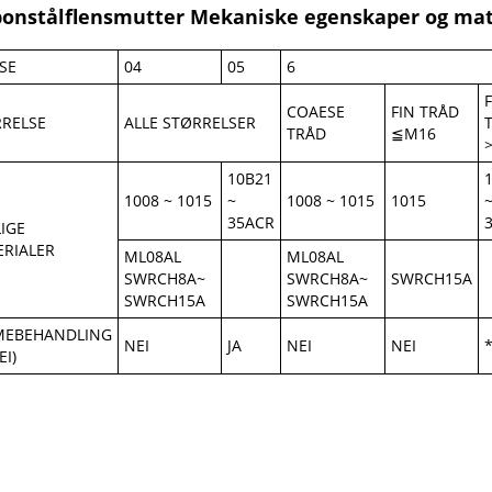
bonstålflensmutter Mekaniske egenskaper og ma
SE
04
05
6
COAESE
FIN TRÅD
RELSE
ALLE STØRRELSER
TRÅD
≦M16
10B21
1008 ~ 1015
~
1008 ~ 1015
1015
35ACR
IGE
RIALER
ML08AL
ML08AL
SWRCH8A~
SWRCH8A~
SWRCH15A
SWRCH15A
SWRCH15A
MEBEHANDLING
NEI
JA
NEI
NEI
EI)