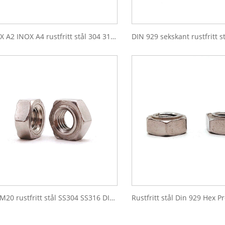
INOX A2 INOX A4 rustfritt stål 304 316 M10 M12 M16 Typer sekskantmuttere
M3 M20 rustfritt stål SS304 SS316 DIN 929 sekskantsveisemuttere