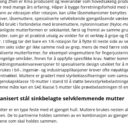
ong Zheli er Kina produsent og leverandør som hovedsakelig produ
r med mange års erfaring. Håper å bygge forretningsforhold med deg
unn av vibrasjon eller rotasjon, kan ulike låsemekanismer benyttes 
iver, låsemuttere, spesialiserte selvklebende gjengelåsende væsker 
råd brukt i forbindelse med kronemuttere, nyloninnsatser (Nyloc-mut
anligste mutterformen er sekskantet, først og fremst av samme g
ider, som gir et praktisk utvalg av vinkler for et verktøy å gripe og
. I tillegg tar det bare en 1/6 rotasjon for å flytte til neste side 
nn seks sider gir ikke samme nivå av grep, mens de med færre sider 
aliserte mutterformer, for eksempel vingemuttere for fingerjusteri
engelige områder, finnes for å oppfylle spesifikke krav. Nøtter komme
ldningsmaskinvareversjoner til spesialiserte design utviklet for å 
rukes i bil-, ingeniør- og industriapplikasjoner krever ofte nøyakt
tnøkkel. Muttere er gradert med styrkeklassifiseringer som samsv
genskapsklasse 10-mutter i stand til å støtte bevisstyrkebelastninge
mme måte kan en SAE klasse 5 mutter tåle prøvebelastningen til en S
anisert stål sinkbelagte selvklemmende mutter
tter er en type feste med et gjenget hull. Muttere brukes nesten all
n. De to partnerne holdes sammen av en kombinasjon av gjengenes 
lene som skal holdes sammen.