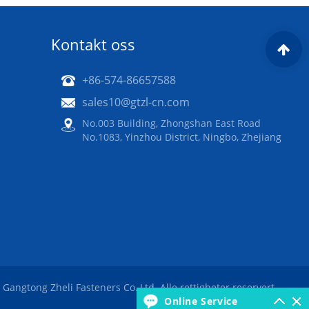
Kontakt oss
+86-574-86657588
sales10@gtzl-cn.com
No.003 Building, Zhongshan East Road
No.1083, Yinzhou District, Ningbo, Zhejiang
angtong Zheli Fasteners Co.,Ltd. Alle rettigheter reservert
Online Service