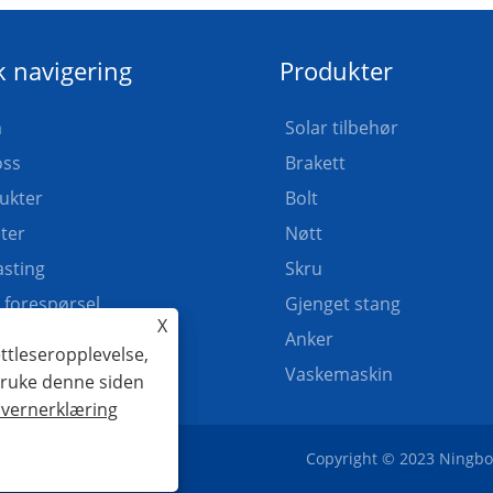
 navigering
Produkter
m
Solar tilbehør
ss
Brakett
ukter
Bolt
ter
Nøtt
asting
Skru
 forespørsel
Gjenget stang
X
akt oss
Anker
ttleseropplevelse,
Vaskemaskin
 bruke denne siden
vernerklæring
Copyright © 2023 Ningbo G