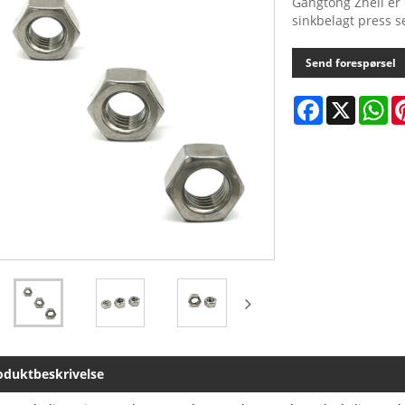
Gangtong Zheli er 
sinkbelagt press 
Send forespørsel
Facebook
X
Wh
oduktbeskrivelse