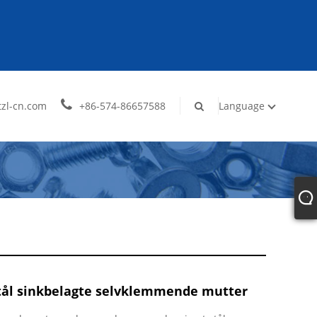
zl-cn.com
+86-574-86657588
Language
stål sinkbelagte selvklemmende mutter