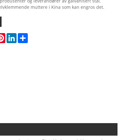
produsenter og leverandører av galvanisert stål,
selvklemmende muttere i Kina som kan engros det.
atsApp
Pinterest
LinkedIn
Share