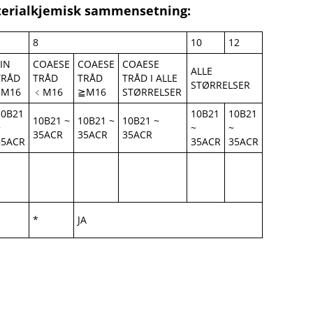
terialkjemisk sammensetning:
8
10
12
FIN
COAESE
COAESE
COAESE
ALLE
TRÅD
TRÅD
TRÅD
TRÅD I ALLE
STØRRELSER
>M16
﹤M16
≧M16
STØRRELSER
10B21
10B21
10B21
10B21 ~
10B21 ~
10B21 ~
~
~
~
35ACR
35ACR
35ACR
35ACR
35ACR
35ACR
*
*
JA