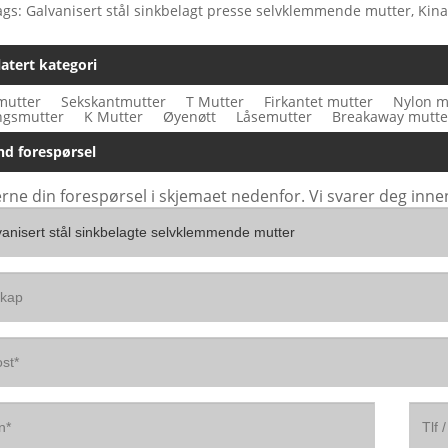
gs: Galvanisert stål sinkbelagt presse selvklemmende mutter, Kina, p
latert kategori
mutter
Sekskantmutter
T Mutter
Firkantet mutter
Nylon m
ngsmutter
K Mutter
Øyenøtt
Låsemutter
Breakaway mutte
nd forespørsel
erne din forespørsel i skjemaet nedenfor. Vi svarer deg inne