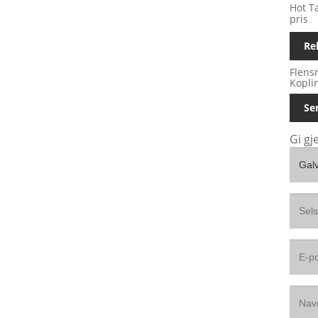
Hot Ta
pris
Re
Flens
Kopli
Se
Gi gj