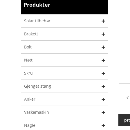
Produkter
Solar tilbehør
Brakett
Bolt
Nøtt
Skru
Gjenget stang
Anker
Vaskemaskin
pr
Nagle