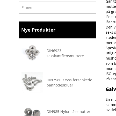
Gangt
mutte
Pinner
på gr
låsesk
låset
Den v
Nye Produkter
seks s
steder
mer e
Spesi
DIN6923
utilgj
sekskantflensmuttere
husho
som b
momen
ISO-e
På sa
DIN7980 Kryss forsenkede
panhodeskruer
Galv
En mu
samme
av de
DIN985 Nylon låsemutter