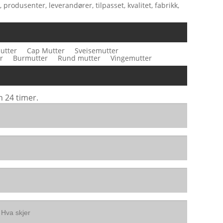
rodusenter, leverandører, tilpasset, kvalitet, fabrikk,
utter
Cap Mutter
Sveisemutter
r
Burmutter
Rund mutter
Vingemutter
n 24 timer.