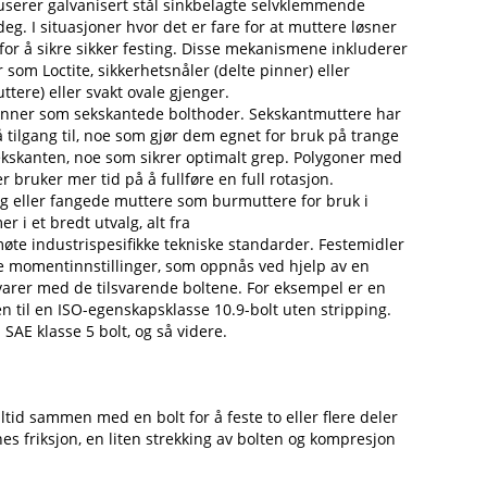
serer galvanisert stål sinkbelagte selvklemmende
. I situasjoner hvor det er fare for at muttere løsner
for å sikre sikker festing. Disse mekanismene inkluderer
som Loctite, sikkerhetsnåler (delte pinner) eller
tere) eller svakt ovale gjenger.
runner som sekskantede bolthoder. Sekskantmuttere har
 få tilgang til, noe som gjør dem egnet for bruk på trange
av sekskanten, noe som sikrer optimalt grep. Polygoner med
bruker mer tid på å fullføre en full rotasjon.
ng eller fangede muttere som burmuttere for bruk i
r i et bredt utvalg, alt fra
møte industrispesifikke tekniske standarder. Festemidler
ige momentinnstillinger, som oppnås ved hjelp av en
arer med de tilsvarende boltene. For eksempel er en
n til en ISO-egenskapsklasse 10.9-bolt uten stripping.
AE klasse 5 bolt, og så videre.
tid sammen med en bolt for å feste to eller flere deler
friksjon, en liten strekking av bolten og kompresjon