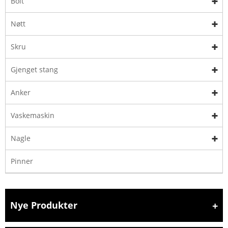
Bolt
Nøtt
Skru
Gjenget stang
Anker
Vaskemaskin
Nagle
Pinner
Nye Produkter