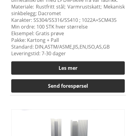
Materiale: Rustfritt stål; Varmrustskatt; Mekanisk
sinkbelegg; Dacromet
Karakter: SS304/SS316/SS410 ; 1022A+SCM435
Min ordre: 100 STK hver størrelse
Eksempel: Gratis prøve
Pakke: Kartong + Pall
Standard: DIN,ASTM/ASME,JIS,EN,ISO,AS,GB
Leveringstid: 7-30 dager
Les mer
Send forespørsel