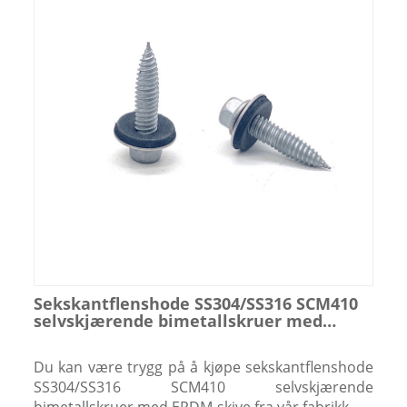
Sekskantflenshode SS304/SS316 SCM410
selvskjærende bimetallskruer med
EPDM-skive
Du kan være trygg på å kjøpe sekskantflenshode
SS304/SS316 SCM410 selvskjærende
bimetallskruer med EPDM-skive fra vår fabrikk.