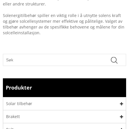
eller andre strukturer.
Solenergitilbehør spiller en viktig rolle i å utnytte solens kraft
og gjøre solcellesystemer mer effektive og pålitelige. Valget av
tilbehør avhenger av de spesifikke behovene og målene for din
solcelleinstallasjon.
Produkter
Solar tilbehør
Brakett