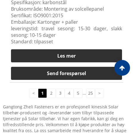
Spesifikasjon: karbonstål
Bruksområde: Montering av solcellepanel
Sertifikat: ISO9001:2015
Emballasje: Kartonger + paller
leveringstid: travel sesong: 15-30 dager, slakk
sesong: 10-15 dager
Standard: tilpasset
Les mer
Send forespørsel
<
1
2
3
4
5
...
25
>
Gangtong Zheli Fasteners er en profesjonell kinesisk Solar
tilbehør-produsent og -leverandør som tilbyr tilpassede
tjenester på Solar tilbehør. Vi har egen fabrikk, kan gi deg en
tilfredsstillende pris. Velkommen til å kjøpe produkter av høy
kvalitet fra oss. La oss samarbeide med hverandre for å skape