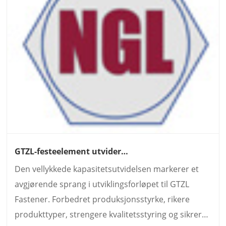
GTZL-festeelement utvider
produksjonskapasiteten for å møte økende
Den vellykkede kapasitetsutvidelsen markerer et
global etterspørsel etter industrielle festemidler
med høy styrke
avgjørende sprang i utviklingsforløpet til GTZL
Fastener. Forbedret produksjonsstyrke, rikere
produkttyper, strengere kvalitetsstyring og sikrere