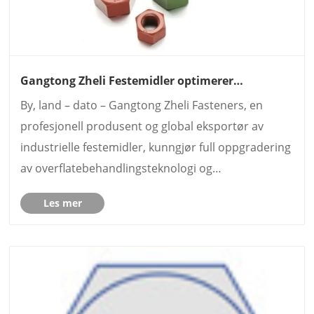
Gangtong Zheli Festemidler optimerer
produktoverflatebehandlingsteknologi for å øke
By, land – dato – Gangtong Zheli Fasteners, en
korrosjonsmotstanden til industrielle
festemidler
profesjonell produsent og global eksportør av
industrielle festemidler, kunngjør full oppgradering
av overflatebehandlingsteknologi og
produksjonslinjer. Denne tekniske iterasjonen
Les mer
fokuserer på å forbedre anti-korrosjonsytelsen,
overflateensartethet og ......