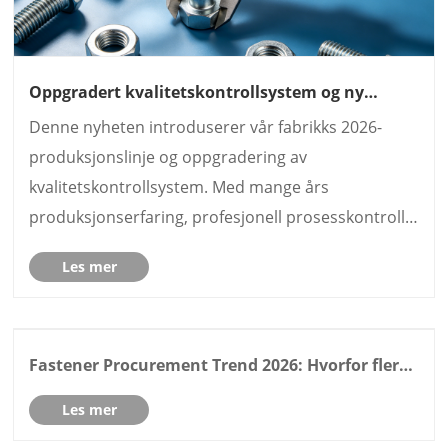
Oppgradert kvalitetskontrollsystem og ny
produksjonslinje for festemidler tatt i bruk
Denne nyheten introduserer vår fabrikks 2026-
produksjonslinje og oppgradering av
kvalitetskontrollsystem. Med mange års
produksjonserfaring, profesjonell prosesskontroll,
autoritative sertifiseringer og komplett
Les mer
servicesystem, forbedrer vi produktstabilitet og
forsyningskapasitet for bedre å betjene......
Fastener Procurement Trend 2026: Hvorfor flere
kjøpere foretrekker One-Stop Factory Sourcing
Les mer