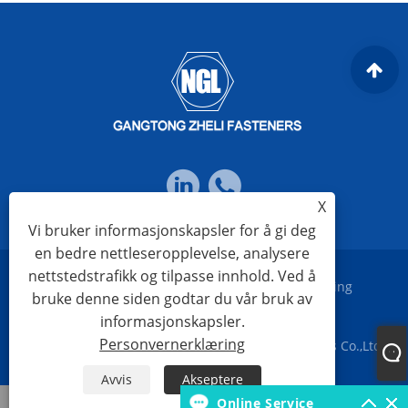
X
Vi bruker informasjonskapsler for å gi deg
en bedre nettleseropplevelse, analysere
nettstedstrafikk og tilpasse innhold. Ved å
Links
Sitemap
RSS
XML
Personvernerklæring
bruke denne siden godtar du vår bruk av
informasjonskapsler.
Personvernerklæring
Copyright © 2023 Ningbo Gangtong Zheli Fasteners Co.,Ltd.
Alle rettigheter reservert
Avvis
Akseptere
Hva skjer
Online Service
E-post