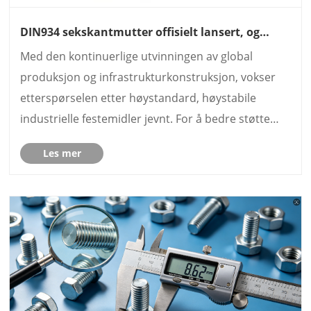
DIN934 sekskantmutter offisielt lansert, og
møter de globale industrielle
Med den kontinuerlige utvinningen av global
høystyrkefestebehovene
produksjon og infrastrukturkonstruksjon, vokser
etterspørselen etter høystandard, høystabile
industrielle festemidler jevnt. For å bedre støtte
mekanisk montering, stålkonstruksjon,
Les mer
rørledningsforbindelse og
konstruksjonsprosjekter, lanserte fabrikken vår ......