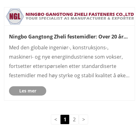
Ningbo Gangtong Zheli festemidler: Over 20 år
med profesjonell produksjon, styrkende global
Med den globale ingeniør-, konstruksjons-,
forsyningskjede for festemidler
maskineri- og nye energiindustriene som vokser,
fortsetter etterspørselen etter standardiserte
festemidler med høy styrke og stabil kvalitet å øke.
Som et kjerneledd i den globale
Les mer
maskinvareforsyningskjeden, spiller profesjonelle
festeprodusenter en stadig ......
<
1
2
>