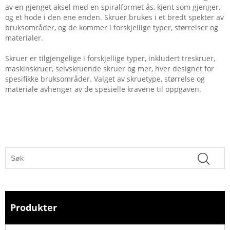
av en gjenget aksel med en spiralformet ås, kjent som gjenger,
og et hode i den ene enden. Skruer brukes i et bredt spekter av
bruksområder, og de kommer i forskjellige typer, størrelser og
materialer.
Skruer er tilgjengelige i forskjellige typer, inkludert treskruer,
maskinskruer, selvskruende skruer og mer, hver designet for
spesifikke bruksområder. Valget av skruetype, størrelse og
materiale avhenger av de spesielle kravene til oppgaven.
Produkter