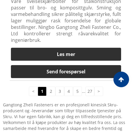
Våre sveiseskjærbolter for stålkonstruksjon
passer til bro- og komposittgulv. Smiing og
varmebehandling sikrer pålitelig skjærstyrke, fullt
lager muliggjør rask forsendelse for globale
bestillinger. Ningbo Gangtong Zheli Fastener Co.,
Ltd kontrollerer strengt råvarekvalitet for
ingeniørbruk.
Les mer
Send forespørsel
<
1
2
3
4
5
...
27
>
Gangtong Zheli Fasteners er en profesjonell kinesisk Skru-
produsent og -leverandør som tilbyr tilpassede tjenester på
Skru. Vi har egen fabrikk, kan gi deg en tilfredsstillende pris.
Velkommen til å kjøpe produkter av høy kvalitet fra oss. La oss
samarbeide med hverandre for å skape en bedre fremtid og