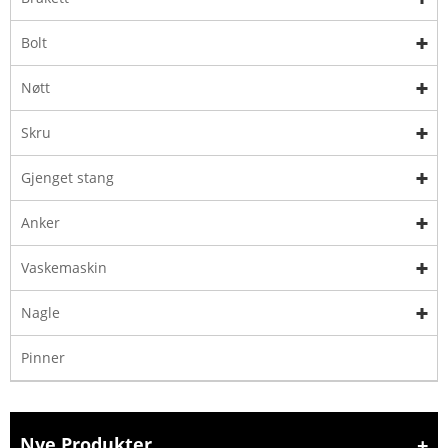
Bolt
Nøtt
Skru
Gjenget stang
Anker
Vaskemaskin
Nagle
Pinner
Nye Produkter