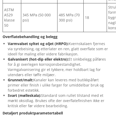
Stru
ASTM
form
A529
345 MPa (50 000
485 MPa (70
18
bygn
klasse
psi)
300 psi)
nagl
50
kons
Overflatebehandling og belegg
Varmvalset syltet og oljet (HRPO):
Kvernskalaen fjernes
via syrebeising, og etterlater en ren, glatt overflate som er
ideell for maling eller videre fabrikasjon.
Galvanisert (hot-dip eller elektro):
Et sinkbelegg påføres
for å gi overlegen korrosjonsbestandighet.
Varmgalvanisering gir et tykkere, mer holdbart lag for
utendørs eller tøffe miljøer.
Grunnet/malt:
Kanaler kan leveres med butikkpåført
primer eller finish i ulike farger for umiddelbar bruk og
forbedret estetikk.
Svart (mølleskala):
Standard som rullet tilstand med et
mørkt oksidlag. Brukes ofte der overflatefinishen ikke er
kritisk eller før videre bearbeiding.
Detaljert produktparametertabell