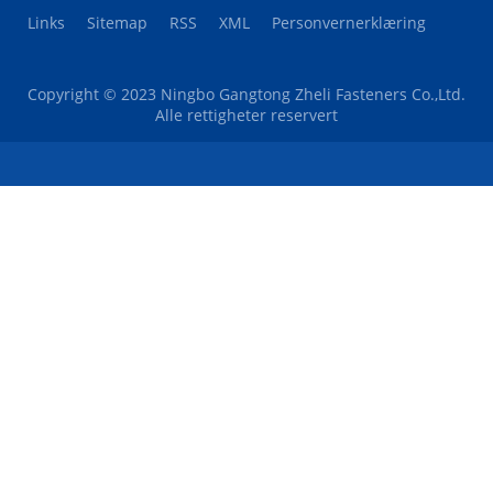
Links
Sitemap
RSS
XML
Personvernerklæring
Copyright © 2023 Ningbo Gangtong Zheli Fasteners Co.,Ltd.
Alle rettigheter reservert