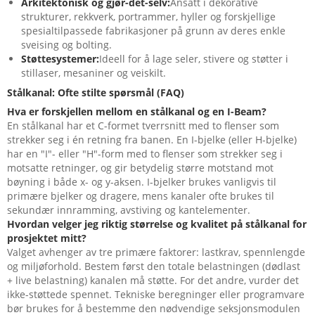
Arkitektonisk og gjør-det-selv:
Ansatt i dekorative
strukturer, rekkverk, portrammer, hyller og forskjellige
spesialtilpassede fabrikasjoner på grunn av deres enkle
sveising og bolting.
Støttesystemer:
Ideell for å lage seler, stivere og støtter i
stillaser, mesaniner og veiskilt.
Stålkanal: Ofte stilte spørsmål (FAQ)
Hva er forskjellen mellom en stålkanal og en I-Beam?
En stålkanal har et C-formet tverrsnitt med to flenser som
strekker seg i én retning fra banen. En I-bjelke (eller H-bjelke)
har en "I"- eller "H"-form med to flenser som strekker seg i
motsatte retninger, og gir betydelig større motstand mot
bøyning i både x- og y-aksen. I-bjelker brukes vanligvis til
primære bjelker og dragere, mens kanaler ofte brukes til
sekundær innramming, avstiving og kantelementer.
Hvordan velger jeg riktig størrelse og kvalitet på stålkanal for
prosjektet mitt?
Valget avhenger av tre primære faktorer: lastkrav, spennlengde
og miljøforhold. Bestem først den totale belastningen (dødlast
+ live belastning) kanalen må støtte. For det andre, vurder det
ikke-støttede spennet. Tekniske beregninger eller programvare
bør brukes for å bestemme den nødvendige seksjonsmodulen