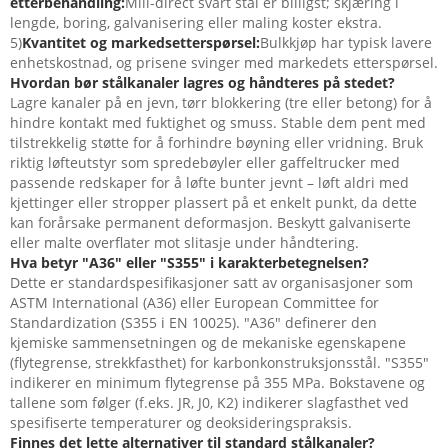
etterbehandling:
Mill-direct svart stål er billigst; skjæring i
lengde, boring, galvanisering eller maling koster ekstra.
5)
Kvantitet og markedsetterspørsel:
Bulkkjøp har typisk lavere
enhetskostnad, og prisene svinger med markedets etterspørsel.
Hvordan bør stålkanaler lagres og håndteres på stedet?
Lagre kanaler på en jevn, tørr blokkering (tre eller betong) for å
hindre kontakt med fuktighet og smuss. Stable dem pent med
tilstrekkelig støtte for å forhindre bøyning eller vridning. Bruk
riktig løfteutstyr som spredebøyler eller gaffeltrucker med
passende redskaper for å løfte bunter jevnt – løft aldri med
kjettinger eller stropper plassert på et enkelt punkt, da dette
kan forårsake permanent deformasjon. Beskytt galvaniserte
eller malte overflater mot slitasje under håndtering.
Hva betyr "A36" eller "S355" i karakterbetegnelsen?
Dette er standardspesifikasjoner satt av organisasjoner som
ASTM International (A36) eller European Committee for
Standardization (S355 i EN 10025). "A36" definerer den
kjemiske sammensetningen og de mekaniske egenskapene
(flytegrense, strekkfasthet) for karbonkonstruksjonsstål. "S355"
indikerer en minimum flytegrense på 355 MPa. Bokstavene og
tallene som følger (f.eks. JR, J0, K2) indikerer slagfasthet ved
spesifiserte temperaturer og deoksideringspraksis.
Finnes det lette alternativer til standard stålkanaler?