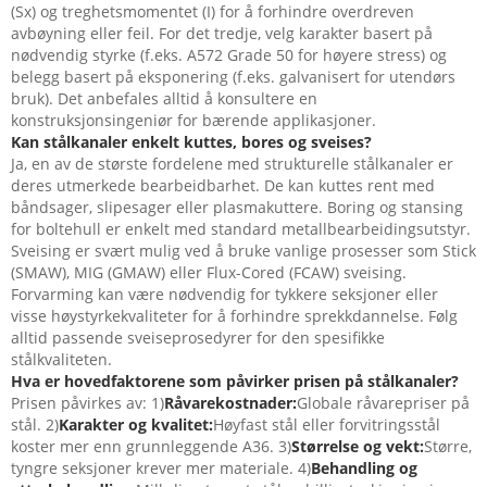
(Sx) og treghetsmomentet (I) for å forhindre overdreven
avbøyning eller feil. For det tredje, velg karakter basert på
nødvendig styrke (f.eks. A572 Grade 50 for høyere stress) og
belegg basert på eksponering (f.eks. galvanisert for utendørs
bruk). Det anbefales alltid å konsultere en
konstruksjonsingeniør for bærende applikasjoner.
Kan stålkanaler enkelt kuttes, bores og sveises?
Ja, en av de største fordelene med strukturelle stålkanaler er
deres utmerkede bearbeidbarhet. De kan kuttes rent med
båndsager, slipesager eller plasmakuttere. Boring og stansing
for boltehull er enkelt med standard metallbearbeidingsutstyr.
Sveising er svært mulig ved å bruke vanlige prosesser som Stick
(SMAW), MIG (GMAW) eller Flux-Cored (FCAW) sveising.
Forvarming kan være nødvendig for tykkere seksjoner eller
visse høystyrkekvaliteter for å forhindre sprekkdannelse. Følg
alltid passende sveiseprosedyrer for den spesifikke
stålkvaliteten.
Hva er hovedfaktorene som påvirker prisen på stålkanaler?
Prisen påvirkes av: 1)
Råvarekostnader:
Globale råvarepriser på
stål. 2)
Karakter og kvalitet:
Høyfast stål eller forvitringsstål
koster mer enn grunnleggende A36. 3)
Størrelse og vekt:
Større,
tyngre seksjoner krever mer materiale. 4)
Behandling og