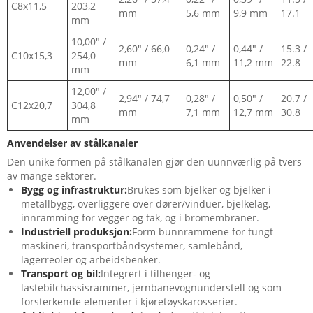
C8x11,5
203,2
mm
5,6 mm
9,9 mm
17.1
mm
10,00" /
2,60" / 66,0
0,24" /
0,44" /
15.3 /
C10x15,3
254,0
mm
6,1 mm
11,2 mm
22.8
mm
12,00" /
2,94" / 74,7
0,28" /
0,50" /
20.7 /
C12x20,7
304,8
mm
7,1 mm
12,7 mm
30.8
mm
Anvendelser av stålkanaler
Den unike formen på stålkanalen gjør den uunnværlig på tvers
av mange sektorer.
Bygg og infrastruktur:
Brukes som bjelker og bjelker i
metallbygg, overliggere over dører/vinduer, bjelkelag,
innramming for vegger og tak, og i bromembraner.
Industriell produksjon:
Form bunnrammene for tungt
maskineri, transportbåndsystemer, samlebånd,
lagerreoler og arbeidsbenker.
Transport og bil:
Integrert i tilhenger- og
lastebilchassisrammer, jernbanevognunderstell og som
forsterkende elementer i kjøretøyskarosserier.