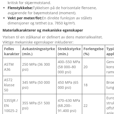
kritisk for skjærmotstand.
Flenstykkelse:
Tykkelsen på de horisontale flensene,
avgjørende for bøyemotstand (moment).
Vekt per meter/fot:
En direkte funksjon av stålets
dimensjoner og tetthet (ca. 7850 kg/m³).
Materialkarakterer og mekaniske egenskaper
Ytelsen til en stålkanal er definert av dens materialkvalitet.
Viktige mekaniske egenskaper inkluderer:
Felles
Avkastningsstyrke
Strekkstyrke
Forlengelse
Typ
karakter
(min.)
(min.)
(%)
appl
400–550 MPa
Gene
ASTM
250 MPa (36 300
(58 000–80
20
kons
A36
psi)
000 psi)
ramm
A572
345 MPa (50 000
450 MPa (65
Broe
klasse
18
psi)
000 psi)
tung
50
Euro
S355JR /
470–630 MPa
355 MPa (51 500
stru
EN
(68.200–
22
psi)
offs
10025-2
91.400 psi)
anle