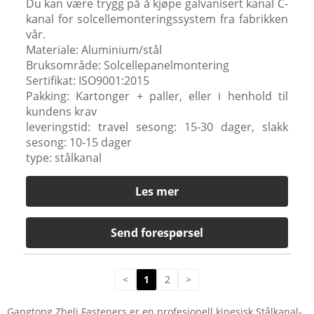
Du kan være trygg på å kjøpe galvanisert kanal C-
kanal for solcellemonteringssystem fra fabrikken
vår.
Materiale: Aluminium/stål
Bruksområde: Solcellepanelmontering
Sertifikat: ISO9001:2015
Pakking: Kartonger + paller, eller i henhold til
kundens krav
leveringstid: travel sesong: 15-30 dager, slakk
sesong: 10-15 dager
type: stålkanal
Les mer
Send forespørsel
<
1
2
>
Gangtong Zheli Fasteners er en profesjonell kinesisk Stålkanal-