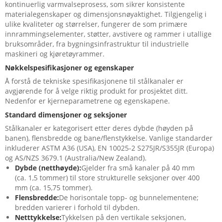
kontinuerlig varmvalseprosess, som sikrer konsistente
materialegenskaper og dimensjonsnøyaktighet. Tilgjengelig i
ulike kvaliteter og størrelser, fungerer de som primære
innrammingselementer, støtter, avstivere og rammer i utallige
bruksområder, fra bygningsinfrastruktur til industrielle
maskineri og kjøretøyrammer.
Nøkkelspesifikasjoner og egenskaper
Å forstå de tekniske spesifikasjonene til stålkanaler er
avgjørende for å velge riktig produkt for prosjektet ditt.
Nedenfor er kjerneparametrene og egenskapene.
Standard dimensjoner og seksjoner
Stålkanaler er kategorisert etter deres dybde (høyden på
banen), flensbredde og bane/flenstykkelse. Vanlige standarder
inkluderer ASTM A36 (USA), EN 10025-2 S275JR/S355JR (Europa)
og AS/NZS 3679.1 (Australia/New Zealand).
Dybde (netthøyde):
Gjelder fra små kanaler på 40 mm
(ca. 1,5 tommer) til store strukturelle seksjoner over 400
mm (ca. 15,75 tommer).
Flensbredde:
De horisontale topp- og bunnelementene;
bredden varierer i forhold til dybden.
Netttykkelse:
Tykkelsen på den vertikale seksjonen,