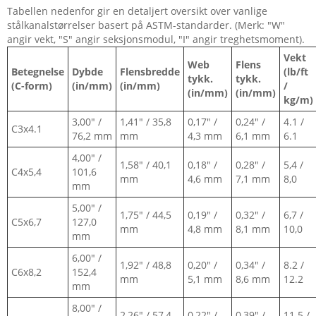
Tabellen nedenfor gir en detaljert oversikt over vanlige
stålkanalstørrelser basert på ASTM-standarder. (Merk: "W"
angir vekt, "S" angir seksjonsmodul, "I" angir treghetsmoment).
Vekt
Web
Flens
Betegnelse
Dybde
Flensbredde
(lb/ft
tykk.
tykk.
(C-form)
(in/mm)
(in/mm)
/
(in/mm)
(in/mm)
kg/m)
3,00" /
1,41" / 35,8
0,17" /
0,24" /
4.1 /
C3x4.1
76,2 mm
mm
4,3 mm
6,1 mm
6.1
4,00" /
1,58" / 40,1
0,18" /
0,28" /
5,4 /
C4x5,4
101,6
mm
4,6 mm
7,1 mm
8,0
mm
5,00" /
1,75" / 44,5
0,19" /
0,32" /
6,7 /
C5x6,7
127,0
mm
4,8 mm
8,1 mm
10,0
mm
6,00" /
1,92" / 48,8
0,20" /
0,34" /
8.2 /
C6x8,2
152,4
mm
5,1 mm
8,6 mm
12.2
mm
8,00" /
2,26" / 57,4
0,22" /
0,39" /
11.5 /