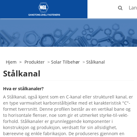
La
Hjem
>
Produkter
>
Solar Tilbehør
>
Stålkanal
Stålkanal
Hva er stålkanaler?
A
Stålkanal
, også kjent som en C-kanal eller strukturell kanal, er
en type varmvalset karbonstålbjelke med et karakteristisk "C"-
formet tverrsnitt. Denne profilen består av en vertikal bane og
to horisontale flenser, noe som gir et utmerket styrke-til-vekt-
forhold. Stålkanaler er grunnleggende komponenter i
konstruksjon og produksjon, verdsatt for sin allsidighet,
bæreevne og enkle fabrikasjon. De produseres gjennom en