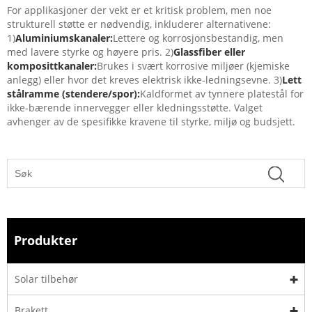
For applikasjoner der vekt er et kritisk problem, men noe
strukturell støtte er nødvendig, inkluderer alternativene:
1)
Aluminiumskanaler:
Lettere og korrosjonsbestandig, men
med lavere styrke og høyere pris. 2)
Glassfiber eller
komposittkanaler:
Brukes i svært korrosive miljøer (kjemiske
anlegg) eller hvor det kreves elektrisk ikke-ledningsevne. 3)
Lett
stålramme (stendere/spor):
Kaldformet av tynnere platestål for
ikke-bærende innervegger eller kledningsstøtte. Valget
avhenger av de spesifikke kravene til styrke, miljø og budsjett.
Produkter
Solar tilbehør
Brakett