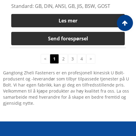
Standard: GB, DIN, ANSI, GB, JIS, BSW, GOST
Les mer
Send forespørsel
<
1
2
3
4
>
Gangtong Zheli Fasteners er en profesjonell kinesisk U Bolt-
produsent og -leverandør som tilbyr tilpassede tjenester på U
Bolt. Vi har egen fabrikk, kan gi deg en tilfredsstillende pris.
Velkommen til å kjøpe produkter av høy kvalitet fra oss. La oss
samarbeide med hverandre for å skape en bedre fremtid og
gjensidig nytte.