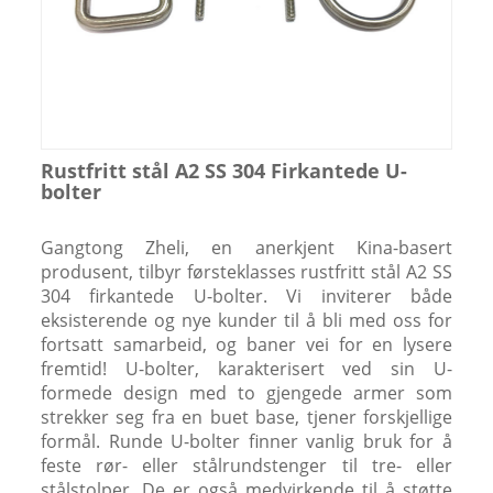
Rustfritt stål A2 SS 304 Firkantede U-
bolter
Gangtong Zheli, en anerkjent Kina-basert
produsent, tilbyr førsteklasses rustfritt stål A2 SS
304 firkantede U-bolter. Vi inviterer både
eksisterende og nye kunder til å bli med oss ​​for
fortsatt samarbeid, og baner vei for en lysere
fremtid! U-bolter, karakterisert ved sin U-
formede design med to gjengede armer som
strekker seg fra en buet base, tjener forskjellige
formål. Runde U-bolter finner vanlig bruk for å
feste rør- eller stålrundstenger til tre- eller
stålstolper. De er også medvirkende til å støtte