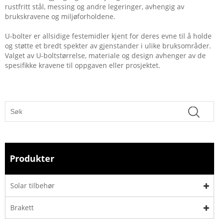
rustfritt stål, messing og andre legeringer, avhengig av
brukskravene og miljøforholdene.
U-bolter er allsidige festemidler kjent for deres evne til å holde
og støtte et bredt spekter av gjenstander i ulike bruksområder.
Valget av U-boltstørrelse, materiale og design avhenger av de
spesifikke kravene til oppgaven eller prosjektet.
Produkter
Solar tilbehør
Brakett