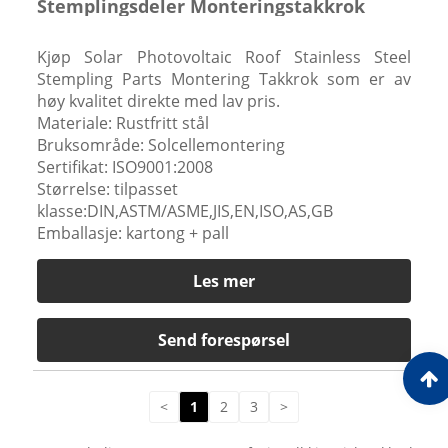
Stemplingsdeler Monteringstakkrok
Kjøp Solar Photovoltaic Roof Stainless Steel
Stempling Parts Montering Takkrok som er av
høy kvalitet direkte med lav pris.
Materiale: Rustfritt stål
Bruksområde: Solcellemontering
Sertifikat: ISO9001:2008
Størrelse: tilpasset
klasse:DIN,ASTM/ASME,JIS,EN,ISO,AS,GB
Emballasje: kartong + pall
Les mer
Send forespørsel
<
1
2
3
>