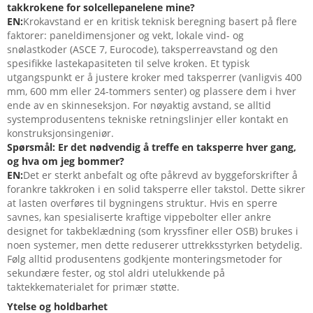
takkrokene for solcellepanelene mine?
EN:
Krokavstand er en kritisk teknisk beregning basert på flere
faktorer: paneldimensjoner og vekt, lokale vind- og
snølastkoder (ASCE 7, Eurocode), taksperreavstand og den
spesifikke lastekapasiteten til selve kroken. Et typisk
utgangspunkt er å justere kroker med taksperrer (vanligvis 400
mm, 600 mm eller 24-tommers senter) og plassere dem i hver
ende av en skinneseksjon. For nøyaktig avstand, se alltid
systemprodusentens tekniske retningslinjer eller kontakt en
konstruksjonsingeniør.
Spørsmål: Er det nødvendig å treffe en taksperre hver gang,
og hva om jeg bommer?
EN:
Det er sterkt anbefalt og ofte påkrevd av byggeforskrifter å
forankre takkroken i en solid taksperre eller takstol. Dette sikrer
at lasten overføres til bygningens struktur. Hvis en sperre
savnes, kan spesialiserte kraftige vippebolter eller ankre
designet for takbeklædning (som kryssfiner eller OSB) brukes i
noen systemer, men dette reduserer uttrekksstyrken betydelig.
Følg alltid produsentens godkjente monteringsmetoder for
sekundære fester, og stol aldri utelukkende på
taktekkematerialet for primær støtte.
Ytelse og holdbarhet