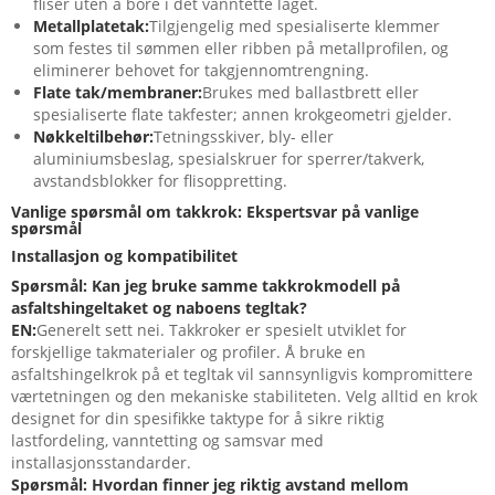
fliser uten å bore i det vanntette laget.
Metallplatetak:
Tilgjengelig med spesialiserte klemmer
som festes til sømmen eller ribben på metallprofilen, og
eliminerer behovet for takgjennomtrengning.
Flate tak/membraner:
Brukes med ballastbrett eller
spesialiserte flate takfester; annen krokgeometri gjelder.
Nøkkeltilbehør:
Tetningsskiver, bly- eller
aluminiumsbeslag, spesialskruer for sperrer/takverk,
avstandsblokker for flisoppretting.
Vanlige spørsmål om takkrok: Ekspertsvar på vanlige
spørsmål
Installasjon og kompatibilitet
Spørsmål: Kan jeg bruke samme takkrokmodell på
asfaltshingeltaket og naboens tegltak?
EN:
Generelt sett nei. Takkroker er spesielt utviklet for
forskjellige takmaterialer og profiler. Å bruke en
asfaltshingelkrok på et tegltak vil sannsynligvis kompromittere
værtetningen og den mekaniske stabiliteten. Velg alltid en krok
designet for din spesifikke taktype for å sikre riktig
lastfordeling, vanntetting og samsvar med
installasjonsstandarder.
Spørsmål: Hvordan finner jeg riktig avstand mellom