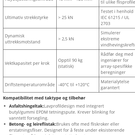
til ulike flisprofil
Testet i henhold t
Ultimativ strekkstyrke
> 25 kN
IEC 61215 / UL
2703
Simulerer
Dynamisk
> 2,5 kN
ekstreme
uttrekksmotstand
vindhevingskreft
Rådfør deg med
Opptil 90 kg
ingeniører for
Vektkapasitet per krok
(statisk)
array-spesifikke
beregninger
Materialytelse
Driftstemperaturområde
-40°C til +120°C
garantert
Kompatibilitet med taktype og tilbehør
Asfaltshingeltak:
Lavprofildesign med integrert
butyl/gummi EPDM tetningspute. Krever blinking for
vanntett forsegling.
Betong- og leireflistak:
Brukes ofte med fliskroker eller
erstatningsfliser. Designet for å feste under eksisterende