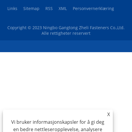
Links
Sitemap
RSS
XML
Personvernerklæring
Copyright © 2023 Ningbo Gangtong Zheli Fasteners Co.,Ltd.
Alle rettigheter reservert
X
Vi bruker informasjonskapsler for å gi deg
en bedre nettleseropplevelse, analysere