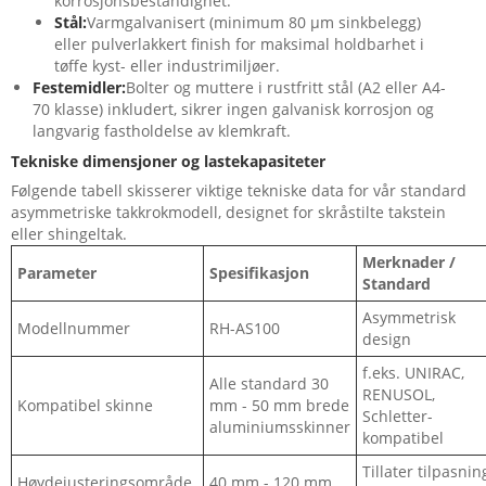
korrosjonsbestandighet.
Stål:
Varmgalvanisert (minimum 80 µm sinkbelegg)
eller pulverlakkert finish for maksimal holdbarhet i
tøffe kyst- eller industrimiljøer.
Festemidler:
Bolter og muttere i rustfritt stål (A2 eller A4-
70 klasse) inkludert, sikrer ingen galvanisk korrosjon og
langvarig fastholdelse av klemkraft.
Tekniske dimensjoner og lastekapasiteter
Følgende tabell skisserer viktige tekniske data for vår standard
asymmetriske takkrokmodell, designet for skråstilte takstein
eller shingeltak.
Merknader /
Parameter
Spesifikasjon
Standard
Asymmetrisk
Modellnummer
RH-AS100
design
f.eks. UNIRAC,
Alle standard 30
RENUSOL,
Kompatibel skinne
mm - 50 mm brede
Schletter-
aluminiumsskinner
kompatibel
Tillater tilpasnin
Høydejusteringsområde
40 mm - 120 mm