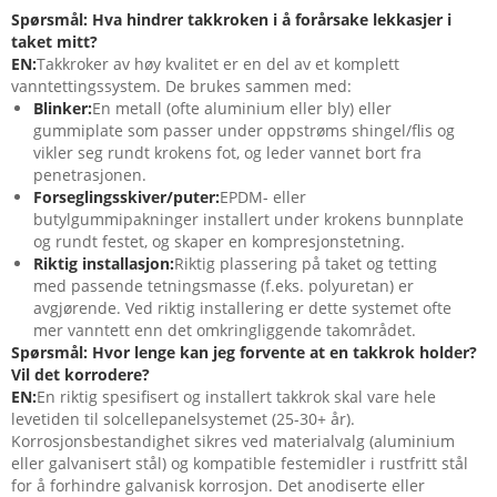
Spørsmål: Hva hindrer takkroken i å forårsake lekkasjer i
taket mitt?
EN:
Takkroker av høy kvalitet er en del av et komplett
vanntettingssystem. De brukes sammen med:
Blinker:
En metall (ofte aluminium eller bly) eller
gummiplate som passer under oppstrøms shingel/flis og
vikler seg rundt krokens fot, og leder vannet bort fra
penetrasjonen.
Forseglingsskiver/puter:
EPDM- eller
butylgummipakninger installert under krokens bunnplate
og rundt festet, og skaper en kompresjonstetning.
Riktig installasjon:
Riktig plassering på taket og tetting
med passende tetningsmasse (f.eks. polyuretan) er
avgjørende. Ved riktig installering er dette systemet ofte
mer vanntett enn det omkringliggende takområdet.
Spørsmål: Hvor lenge kan jeg forvente at en takkrok holder?
Vil det korrodere?
EN:
En riktig spesifisert og installert takkrok skal vare hele
levetiden til solcellepanelsystemet (25-30+ år).
Korrosjonsbestandighet sikres ved materialvalg (aluminium
eller galvanisert stål) og kompatible festemidler i rustfritt stål
for å forhindre galvanisk korrosjon. Det anodiserte eller