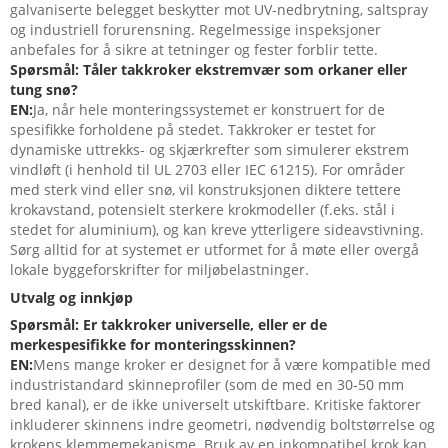
galvaniserte belegget beskytter mot UV-nedbrytning, saltspray
og industriell forurensning. Regelmessige inspeksjoner
anbefales for å sikre at tetninger og fester forblir tette.
Spørsmål: Tåler takkroker ekstremvær som orkaner eller
tung snø?
EN:
Ja, når hele monteringssystemet er konstruert for de
spesifikke forholdene på stedet. Takkroker er testet for
dynamiske uttrekks- og skjærkrefter som simulerer ekstrem
vindløft (i henhold til UL 2703 eller IEC 61215). For områder
med sterk vind eller snø, vil konstruksjonen diktere tettere
krokavstand, potensielt sterkere krokmodeller (f.eks. stål i
stedet for aluminium), og kan kreve ytterligere sideavstivning.
Sørg alltid for at systemet er utformet for å møte eller overgå
lokale byggeforskrifter for miljøbelastninger.
Utvalg og innkjøp
Spørsmål: Er takkroker universelle, eller er de
merkespesifikke for monteringsskinnen?
EN:
Mens mange kroker er designet for å være kompatible med
industristandard skinneprofiler (som de med en 30-50 mm
bred kanal), er de ikke universelt utskiftbare. Kritiske faktorer
inkluderer skinnens indre geometri, nødvendig boltstørrelse og
krokens klemmemekanisme. Bruk av en inkompatibel krok kan