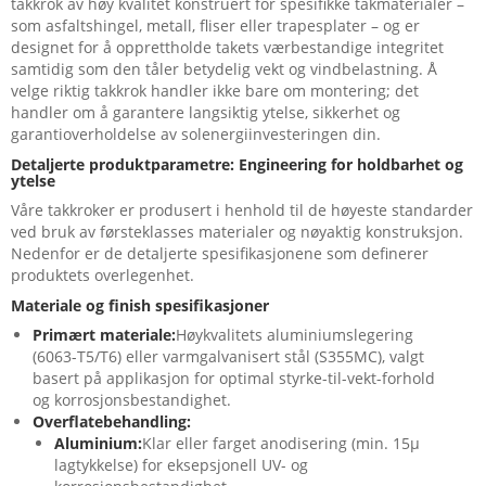
takkrok av høy kvalitet konstruert for spesifikke takmaterialer –
som asfaltshingel, metall, fliser eller trapesplater – og er
designet for å opprettholde takets værbestandige integritet
samtidig som den tåler betydelig vekt og vindbelastning. Å
velge riktig takkrok handler ikke bare om montering; det
handler om å garantere langsiktig ytelse, sikkerhet og
garantioverholdelse av solenergiinvesteringen din.
Detaljerte produktparametre: Engineering for holdbarhet og
ytelse
Våre takkroker er produsert i henhold til de høyeste standarder
ved bruk av førsteklasses materialer og nøyaktig konstruksjon.
Nedenfor er de detaljerte spesifikasjonene som definerer
produktets overlegenhet.
Materiale og finish spesifikasjoner
Primært materiale:
Høykvalitets aluminiumslegering
(6063-T5/T6) eller varmgalvanisert stål (S355MC), valgt
basert på applikasjon for optimal styrke-til-vekt-forhold
og korrosjonsbestandighet.
Overflatebehandling:
Aluminium:
Klar eller farget anodisering (min. 15µ
lagtykkelse) for eksepsjonell UV- og