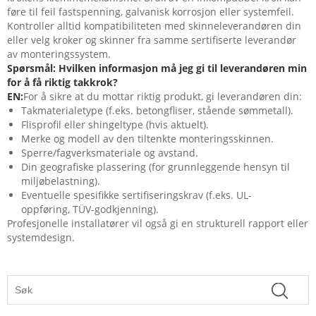
føre til feil fastspenning, galvanisk korrosjon eller systemfeil.
Kontroller alltid kompatibiliteten med skinneleverandøren din
eller velg kroker og skinner fra samme sertifiserte leverandør
av monteringssystem.
Spørsmål: Hvilken informasjon må jeg gi til leverandøren min
for å få riktig takkrok?
EN:
For å sikre at du mottar riktig produkt, gi leverandøren din:
Takmaterialetype (f.eks. betongfliser, stående sømmetall).
Flisprofil eller shingeltype (hvis aktuelt).
Merke og modell av den tiltenkte monteringsskinnen.
Sperre/fagverksmateriale og avstand.
Din geografiske plassering (for grunnleggende hensyn til
miljøbelastning).
Eventuelle spesifikke sertifiseringskrav (f.eks. UL-
oppføring, TÜV-godkjenning).
Profesjonelle installatører vil også gi en strukturell rapport eller
systemdesign.