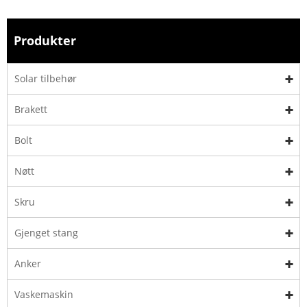
Produkter
Solar tilbehør
Brakett
Bolt
Nøtt
Skru
Gjenget stang
Anker
Vaskemaskin