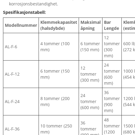
korrosjonsbestandighet.
Spesifikasjonstabell:
Klemmekapasitet
Maksimal
Bar
Klemk
Modellnummer
(halsdybde)
åpning
Lengde
(esti
12
4 tommer (100
6 tommer
tommer
600 l
AL-F-6
mm)
(150 mm)
(300
(272 k
mm)
24
12
6 tommer (150
tommer
1000 
AL-F-12
tommer
mm)
(600
(454 k
(300 mm)
mm)
36
24
8 tommer (200
tommer
1200 
AL-F-24
tommer
mm)
(900
(544 k
(600 mm)
mm)
48
36
10 tommer (250
tommer
1500 
AL-F-36
tommer
mm)
(1200
(680 k
(900 mm)