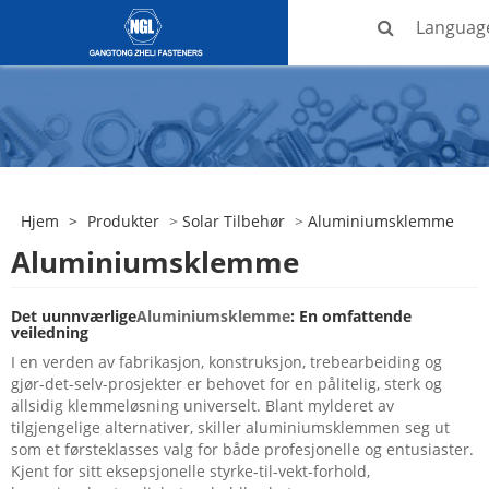
Languag
Hjem
>
Produkter
>
Solar Tilbehør
>
Aluminiumsklemme
Aluminiumsklemme
Det uunnværlige
Aluminiumsklemme
: En omfattende
veiledning
I en verden av fabrikasjon, konstruksjon, trebearbeiding og
gjør-det-selv-prosjekter er behovet for en pålitelig, sterk og
allsidig klemmeløsning universelt. Blant mylderet av
tilgjengelige alternativer, skiller aluminiumsklemmen seg ut
som et førsteklasses valg for både profesjonelle og entusiaster.
Kjent for sitt eksepsjonelle styrke-til-vekt-forhold,