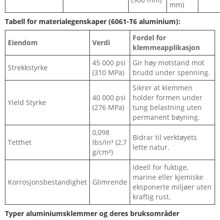
mm)
Tabell for materialegenskaper (6061-T6 aluminium):
Fordel for
Eiendom
Verdi
klemmeapplikasjon
45 000 psi
Gir høy motstand mot
Strekkstyrke
(310 MPa)
brudd under spenning.
Sikrer at klemmen
40 000 psi
holder formen under
Yield Styrke
(276 MPa)
tung belastning uten
permanent bøyning.
0,098
Bidrar til verktøyets
Tetthet
lbs/in³ (2,7
lette natur.
g/cm³)
Ideell for fuktige,
marine eller kjemiske
Korrosjonsbestandighet
Glimrende
eksponerte miljøer uten
kraftig rust.
Typer aluminiumsklemmer og deres bruksområder