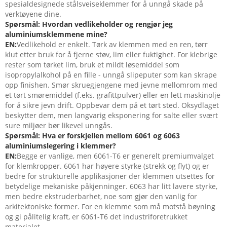
spesialdesignede stålsveiseklemmer for å unngå skade på
verktøyene dine.
Spørsmål: Hvordan vedlikeholder og rengjør jeg
aluminiumsklemmene mine?
EN:
Vedlikehold er enkelt. Tørk av klemmen med en ren, tørr
klut etter bruk for å fjerne støv, lim eller fuktighet. For klebrige
rester som tørket lim, bruk et mildt løsemiddel som
isopropylalkohol på en fille - unngå slipeputer som kan skrape
opp finishen. Smør skruegjengene med jevne mellomrom med
et tørt smøremiddel (f.eks. grafittpulver) eller en lett maskinolje
for å sikre jevn drift. Oppbevar dem på et tørt sted. Oksydlaget
beskytter dem, men langvarig eksponering for salte eller svært
sure miljøer bør likevel unngås.
Spørsmål: Hva er forskjellen mellom 6061 og 6063
aluminiumslegering i klemmer?
EN:
Begge er vanlige, men 6061-T6 er generelt premiumvalget
for klemkropper. 6061 har høyere styrke (strekk og flyt) og er
bedre for strukturelle applikasjoner der klemmen utsettes for
betydelige mekaniske påkjenninger. 6063 har litt lavere styrke,
men bedre ekstruderbarhet, noe som gjør den vanlig for
arkitektoniske former. For en klemme som må motstå bøyning
og gi pålitelig kraft, er 6061-T6 det industriforetrukket
materialet.