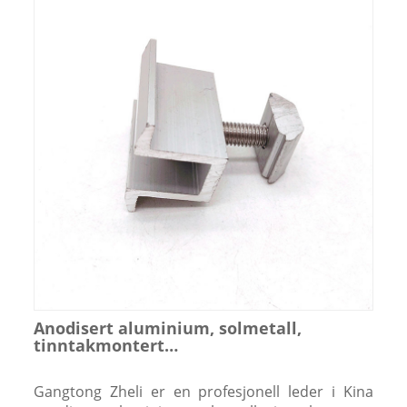
Anodisert aluminium, solmetall,
tinntakmontert
søm/skinne/brakett/stativ/ midt- og
endeklemme for innrammet
Gangtong Zheli er en profesjonell leder i Kina
solcellepanel