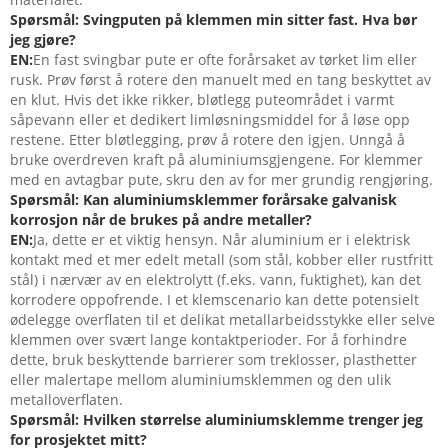
Spørsmål: Svingputen på klemmen min sitter fast. Hva bør
jeg gjøre?
EN:
En fast svingbar pute er ofte forårsaket av tørket lim eller
rusk. Prøv først å rotere den manuelt med en tang beskyttet av
en klut. Hvis det ikke rikker, bløtlegg puteområdet i varmt
såpevann eller et dedikert limløsningsmiddel for å løse opp
restene. Etter bløtlegging, prøv å rotere den igjen. Unngå å
bruke overdreven kraft på aluminiumsgjengene. For klemmer
med en avtagbar pute, skru den av for mer grundig rengjøring.
Spørsmål: Kan aluminiumsklemmer forårsake galvanisk
korrosjon når de brukes på andre metaller?
EN:
Ja, dette er et viktig hensyn. Når aluminium er i elektrisk
kontakt med et mer edelt metall (som stål, kobber eller rustfritt
stål) i nærvær av en elektrolytt (f.eks. vann, fuktighet), kan det
korrodere oppofrende. I et klemscenario kan dette potensielt
ødelegge overflaten til et delikat metallarbeidsstykke eller selve
klemmen over svært lange kontaktperioder. For å forhindre
dette, bruk beskyttende barrierer som treklosser, plasthetter
eller malertape mellom aluminiumsklemmen og den ulik
metalloverflaten.
Spørsmål: Hvilken størrelse aluminiumsklemme trenger jeg
for prosjektet mitt?