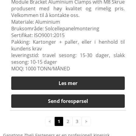
Module Bracket Aluminium Clamps with M8 Skrue
produsent med høy kvalitet og rimelig pris.
Velkommen til å kontakte oss.
Materiale: Aluminium
Bruksområde: Solcellepanelmontering
Sertifikat: ISO9001:2015
Pakking: Kartonger + paller, eller i henhold til
kundens krav
leveringstid: travel sesong: 15-30 dager, slakk
sesong: 10-15 dager
MOQ: 1000 TONN/MÅNED
Les mer
Send forespørsel
<
1
2
3
>
Gangtong Zheli Fasteners er en profesjonell kinesisk