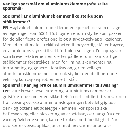
Vanlige spørsmål om aluminiumsklemme (ofte stilte
spørsmål)
Spørsmål: Er aluminiumsklemmer like sterke som
stålklemmer?
EN:
Høykvalitets aluminiumsklemmer, spesielt de som er laget
av legeringer som 6061-T6, tilbyr en enorm styrke som passer
for de aller fleste profesjonelle og gjør-det-selv-applikasjoner.
Mens den ultimate strekkfastheten til høyverdig stål er høyere,
er aluminiums styrke-til-vekt-forhold overlegen. For oppgaver
som krever ekstreme klemkrefter på flere tonn, kan kraftige
stålklemmer foretrekkes. Men for liming, skapmontering,
innramming og generell fabrikasjon, gir en vellaget
aluminiumsklemme mer enn nok styrke uten de tilhørende
vekt- og korrosjonsproblemene til stål.
Spørsmål: Kan jeg bruke aluminiumsklemmer til sveising?
EN:
Dette krever nøye vurdering. Aluminiumsklemmer er
gnistfrie, noe som er en sikkerhetsfordel. Imidlertid kan varmen
fra sveising svekke aluminiumslegeringen betydelig (gløde
den), og potensielt ødelegge klemmen. For sporadiske
heftesveising eller plassering av arbeidsstykker langt fra den
varmepåvirkede sonen, kan de brukes med forsiktighet. For
dedikerte sveiseapplikasjoner med høy varme anbefales