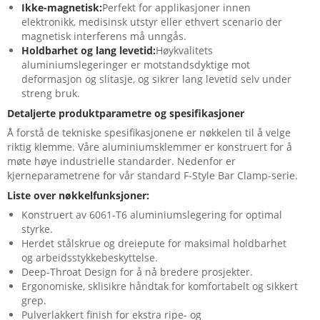
Ikke-magnetisk:
Perfekt for applikasjoner innen
elektronikk, medisinsk utstyr eller ethvert scenario der
magnetisk interferens må unngås.
Holdbarhet og lang levetid:
Høykvalitets
aluminiumslegeringer er motstandsdyktige mot
deformasjon og slitasje, og sikrer lang levetid selv under
streng bruk.
Detaljerte produktparametre og spesifikasjoner
Å forstå de tekniske spesifikasjonene er nøkkelen til å velge
riktig klemme. Våre aluminiumsklemmer er konstruert for å
møte høye industrielle standarder. Nedenfor er
kjerneparametrene for vår standard F-Style Bar Clamp-serie.
Liste over nøkkelfunksjoner:
Konstruert av 6061-T6 aluminiumslegering for optimal
styrke.
Herdet stålskrue og dreiepute for maksimal holdbarhet
og arbeidsstykkebeskyttelse.
Deep-Throat Design for å nå bredere prosjekter.
Ergonomiske, sklisikre håndtak for komfortabelt og sikkert
grep.
Pulverlakkert finish for ekstra ripe- og