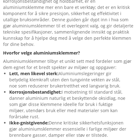
korrosjonsbestandighet og holdbarhet, er en
aluminiumsklemme mer enn bare et verktøy; det er en kritisk
komponent for å sikre presisjon, sikkerhet og effektivitet i
utallige bruksområder. Denne guiden går dypt inn i hva som
gjør aluminiumsklemmer til et overlegent valg, og gir detaljerte
tekniske spesifikasjoner, sammenlignende innsikt og praktisk
kunnskap for å hjelpe deg med å velge den perfekte klemmen
for dine behov.
Hvorfor velge aluminiumsklemmer?
Aluminiumsklemmer tilbyr et unikt sett med fordeler som gjør
dem egnet for et bredt spekter av miljøer og oppgaver:
Lett, men likevel sterk:
Aluminiumslegeringer gir
betydelig klemkraft uten den tungvinte vekten av stål,
noe som reduserer brukertretthet ved langvarig bruk.
Korrosjonsbestandighet:
I motsetning til standard stål,
danner aluminium naturlig et beskyttende oksidlag, noe
som gjør disse klemmene ideelle for bruk i fuktige
miljøer, utendørs bruk eller med materialer som kan
forårsake rust.
Ikke-gnistgivende:
Denne kritiske sikkerhetsfunksjonen
gjør aluminiumsklemmer essensielle i farlige miljøer der
brennbare gasser, damper eller støv er tilstede.