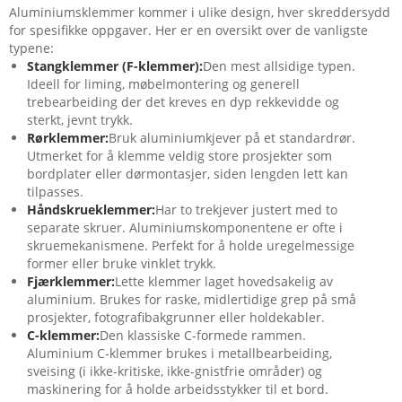
Aluminiumsklemmer kommer i ulike design, hver skreddersydd
for spesifikke oppgaver. Her er en oversikt over de vanligste
typene:
Stangklemmer (F-klemmer):
Den mest allsidige typen.
Ideell for liming, møbelmontering og generell
trebearbeiding der det kreves en dyp rekkevidde og
sterkt, jevnt trykk.
Rørklemmer:
Bruk aluminiumkjever på et standardrør.
Utmerket for å klemme veldig store prosjekter som
bordplater eller dørmontasjer, siden lengden lett kan
tilpasses.
Håndskrueklemmer:
Har to trekjever justert med to
separate skruer. Aluminiumskomponentene er ofte i
skruemekanismene. Perfekt for å holde uregelmessige
former eller bruke vinklet trykk.
Fjærklemmer:
Lette klemmer laget hovedsakelig av
aluminium. Brukes for raske, midlertidige grep på små
prosjekter, fotografibakgrunner eller holdekabler.
C-klemmer:
Den klassiske C-formede rammen.
Aluminium C-klemmer brukes i metallbearbeiding,
sveising (i ikke-kritiske, ikke-gnistfrie områder) og
maskinering for å holde arbeidsstykker til et bord.