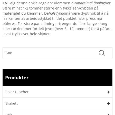
EN:
Følg denne enkle regelen: Klemmen din
maksimal åpning
bør
være minst 1-2 tommer større enn tykkelsen/dybden på
materialet du klemmer. De
halsdybde
må være dypt nok til å nå
fra kanten av arbeidsstykket til det punktet hvor press må
påføres. For store panelliminger trenger du flere lange stang-
eller rørklemmer fordelt jevnt (hver 6.–12. tommer) for å påføre
jevnt trykk over hele skjøten.
Produkter
Solar tilbehør
Brakett
Bolt